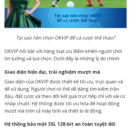
Tại sao nên chọn OKVIP để cá cược thể thao?
OKVIP nổi bật với hàng loạt ưu điểm khiến người chơi
tin tưởng và lựa chọn. Dưới đây là những lý do chính:
Giao diện hiện đại, trải nghiệm mượt mà
Giao diện của OKVIP được thiết kế tối ưu, trực quan và
dễ sử dụng. Người chơi có thể dễ dàng tìm kiếm trận
đấu, đặt cược và theo dõi kết quả trực tiếp chỉ với vài cú
nhấp chuột. Hệ thống được tối ưu hóa để hoạt động
mượt mà trên cả máy tính và thiết bị di động.
Hệ thống bảo mật SSL 128-bit an toàn tuyệt đối