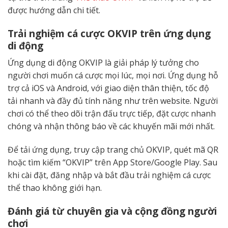
được hướng dẫn chi tiết.
Trải nghiệm cá cược OKVIP trên ứng dụng
di động
Ứng dụng di động OKVIP là giải pháp lý tưởng cho
người chơi muốn cá cược mọi lúc, mọi nơi. Ứng dụng hỗ
trợ cả iOS và Android, với giao diện thân thiện, tốc độ
tải nhanh và đầy đủ tính năng như trên website. Người
chơi có thể theo dõi trận đấu trực tiếp, đặt cược nhanh
chóng và nhận thông báo về các khuyến mãi mới nhất.
Để tải ứng dụng, truy cập trang chủ OKVIP, quét mã QR
hoặc tìm kiếm “OKVIP” trên App Store/Google Play. Sau
khi cài đặt, đăng nhập và bắt đầu trải nghiệm cá cược
thể thao không giới hạn.
Đánh giá từ chuyên gia và cộng đồng người
chơi