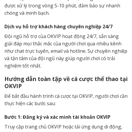
được xử lý trong vòng 5-10 phút, đảm bảo sự nhanh
chóng và minh bạch.
Dịch vụ hỗ trợ khách hàng chuyên nghiệp 24/7
Đội ngũ hỗ trợ của OKVIP hoạt động 24/7, sẵn sàng
giải đáp mọi thắc mắc của người chơi qua nhiều kênh
như chat trực tuyến, email và hotline. Sự chuyên nghiệp
và tận tâm của đội ngũ này giúp người chơi có trải
nghiệm tốt nhất.
Hướng dẫn toàn tập về cá cược thể thao tại
OKVIP
Để bắt đầu hành trình cá cược tại OKVIP, người chơi cần
thực hiện các bước sau:
Bước 1: Đăng ký và xác minh tài khoản OKVIP
Truy cập trang chủ OKVIP hoặc tải ứng dụng di động,