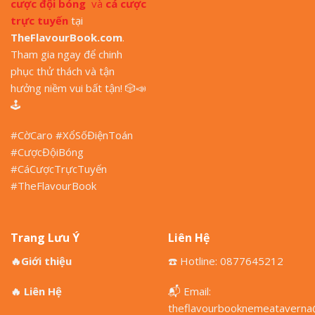
cược đội bóng
và
cá cược
trực tuyến
tại
TheFlavourBook.com
.
Tham gia ngay để chinh
phục thử thách và tận
hưởng niềm vui bất tận!
🎲
📣
🕹
#CờCaro #XổSốĐiệnToán
#CượcĐộiBóng
#CáCượcTrựcTuyến
#TheFlavourBook
Trang Lưu Ý
Liên Hệ
🔥
Giới thiệu
☎️ Hotline: 0877645212
🔥
Liên Hệ
📬 Email:
theflavourbooknemeataverna