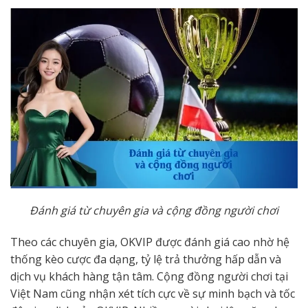
Đánh giá từ chuyên gia và cộng đồng người chơi
Theo các chuyên gia, OKVIP được đánh giá cao nhờ hệ
thống kèo cược đa dạng, tỷ lệ trả thưởng hấp dẫn và
dịch vụ khách hàng tận tâm. Cộng đồng người chơi tại
Việt Nam cũng nhận xét tích cực về sự minh bạch và tốc