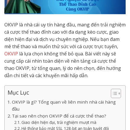
OKVIP là nhà cái uy tín hàng đầu, mang đến trải nghiệm
cá cược thể thao đỉnh cao với đa dạng kèo cược, giao
diện hiện đại và dịch vụ chuyên nghiệp. Nếu bạn đam
mê thể thao và muốn thử sức với cá cược trực tuyến,
OKVIP
là lựa chọn không thể bỏ qua. Bài viết này sẽ
cung cấp cái nhìn toàn diện về nền tảng cá cược thể
thao OKVIP, từ tổng quan, lý do nên chọn, đến hướng
dẫn chi tiết và các khuyến mãi hấp dẫn.
Mục Lục
OKVIP là gì? Tổng quan về liên minh nhà cái hàng
đầu
Tại sao nên chọn OKVIP để cá cược thể thao?
Giao diện hiện đại, trải nghiệm mượt mà
Hệ thống bảo mật SSL 128-bit an toàn tuyệt đối