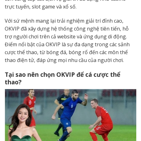
trực tuyến, slot game và xổ số.
Với sứ mệnh mang lại trải nghiệm giải trí đỉnh cao,
OKVIP đã xây dựng hệ thống công nghệ tiên tiến, hỗ
trợ người chơi trên cả website và ứng dụng di động.
Điểm nổi bật của OKVIP là sự đa dạng trong các sảnh
cược thể thao, từ bóng đá, bóng rổ đến các môn thể
thao điện tử, đáp ứng mọi nhu cầu của người chơi.
Tại sao nên chọn OKVIP để cá cược thể
thao?