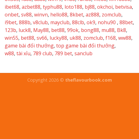
ibet68
,
azbet88
,
typhu88
,
loto188
,
bj88
,
okchoi
,
betvisa
,
onbet
,
sv88
,
winvn
,
hello88
,
8kbet
,
az888
,
zomclub
,
i9bet
,
888b
,
v8club
,
mayclub
,
88clb
,
ok9
,
nohu90
,
88bet
,
123b
,
luck8
,
May88
,
bet88
,
99ok
,
bong88
,
mu88
,
Bk8
,
win55
,
bet88
,
sv66
,
lucky88
,
uk88
,
zomclub
,
f168
,
ww88
,
game bài đổi thưởng
,
top game bài đổi thưởng
,
w88
,
tài xỉu
,
789 club
,
789 bet
,
sanclub
Copyright 2026 ©
theflavourbook.com