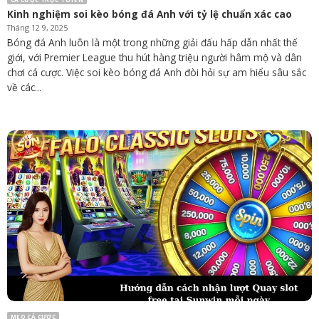
Kinh nghiệm soi kèo bóng đá Anh với tỷ lệ chuẩn xác cao
Tháng 12 9, 2025
Bóng đá Anh luôn là một trong những giải đấu hấp dẫn nhất thế
giới, với Premier League thu hút hàng triệu người hâm mộ và dân
chơi cá cược. Việc soi kèo bóng đá Anh đòi hỏi sự am hiểu sâu sắc
về các...
MẸO CÁ CƯỢC