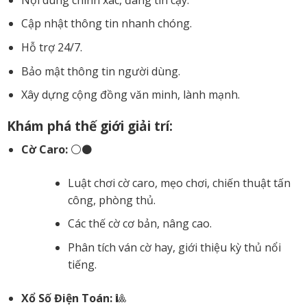
Cập nhật thông tin nhanh chóng.
Hỗ trợ 24/7.
Bảo mật thông tin người dùng.
Xây dựng cộng đồng văn minh, lành mạnh.
Khám phá thế giới giải trí:
Cờ Caro:
⚪⚫
Luật chơi cờ caro, mẹo chơi, chiến thuật tấn
công, phòng thủ.
Các thế cờ cơ bản, nâng cao.
Phân tích ván cờ hay, giới thiệu kỳ thủ nổi
tiếng.
Xổ Số Điện Toán:
🎱