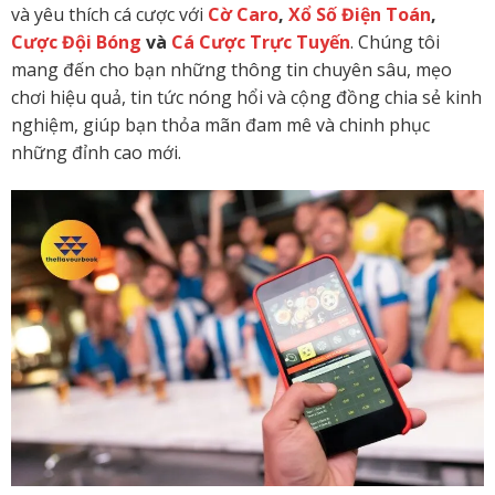
và yêu thích cá cược với
Cờ Caro
,
Xổ Số Điện Toán
,
Cược Đội Bóng
và
Cá Cược Trực Tuyến
. Chúng tôi
mang đến cho bạn những thông tin chuyên sâu, mẹo
chơi hiệu quả, tin tức nóng hổi và cộng đồng chia sẻ kinh
nghiệm, giúp bạn thỏa mãn đam mê và chinh phục
những đỉnh cao mới.