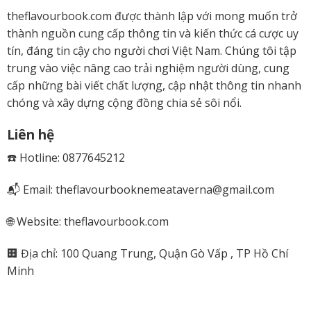
theflavourbook.com được thành lập với mong muốn trở
thành nguồn cung cấp thông tin và kiến thức cá cược uy
tín, đáng tin cậy cho người chơi Việt Nam. Chúng tôi tập
trung vào việc nâng cao trải nghiệm người dùng, cung
cấp những bài viết chất lượng, cập nhật thông tin nhanh
chóng và xây dựng cộng đồng chia sẻ sôi nổi.
Liên hệ
☎️ Hotline: 0877645212
📬 Email:
theflavourbooknemeataverna@gmail.com
🌐 Website: theflavourbook.com
🏢 Địa chỉ: 100 Quang Trung, Quận Gò Vấp , TP Hồ Chí
Minh