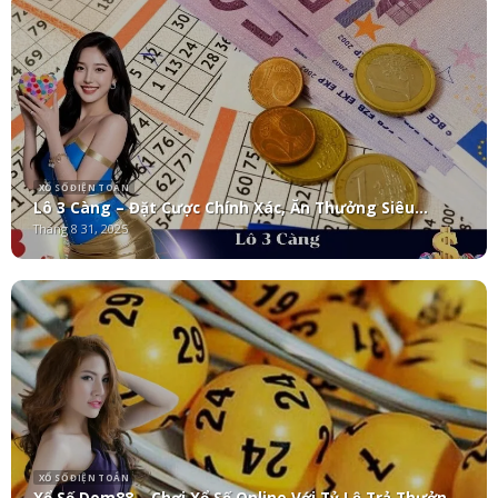
XỔ SỐ ĐIỆN TOÁN
Lô 3 Càng – Đặt Cược Chính Xác, Ăn Thưởng Siêu
Khủng
Tháng 8 31, 2025
XỔ SỐ ĐIỆN TOÁN
Xổ Số Dom88 – Chơi Xổ Số Online Với Tỷ Lệ Trả Thưởng