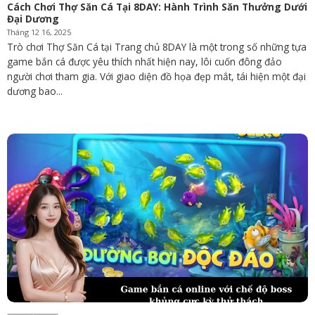
Cách Chơi Thợ Săn Cá Tại 8DAY: Hành Trình Săn Thưởng Dưới
Đại Dương
Tháng 12 16, 2025
Trò chơi Thợ Săn Cá tại Trang chủ 8DAY là một trong số những tựa
game bắn cá được yêu thích nhất hiện nay, lôi cuốn đông đảo
người chơi tham gia. Với giao diện đồ họa đẹp mắt, tái hiện một đại
dương bao...