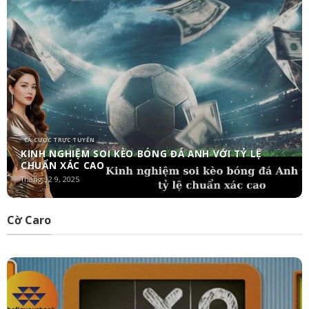
CÁ CƯỢC TRỰC TUYẾN
KINH NGHIỆM SOI KÈO BÓNG ĐÁ ANH VỚI TỶ LỆ
CHUẨN XÁC CAO
Tháng 12 9, 2025
Cờ Caro