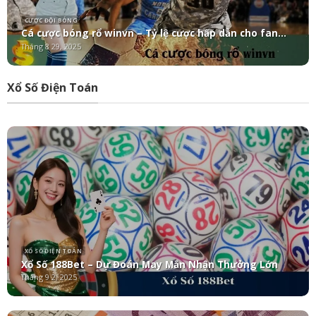
CƯỢC ĐỘI BÓNG
Cá cược bóng rổ winvn – Tỷ lệ cược hấp dẫn cho fan
đam mê NBA
Tháng 8 29, 2025
Xổ Số Điện Toán
XỔ SỐ ĐIỆN TOÁN
Xổ Số 188Bet – Dự Đoán May Mắn Nhận Thưởng Lớn
Tháng 9 2, 2025