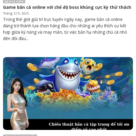
MẸO CÁ CƯỢC
Game bắn cá online với chế độ boss khủng cực kỳ thử thách
Tháng 12 9, 2025
Trong thế giới giải trí trực tuyến ngày nay, game bắn cá online
đang trở thành lựa chọn hàng đầu cho những ai yêu thích sự kết
hợp giữa kỹ năng và may mắn, từ việc bắn hạ những chú cá nhỏ
đến đối đầu...