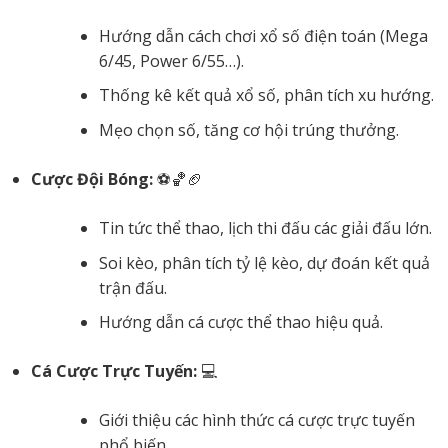
Hướng dẫn cách chơi xổ số điện toán (Mega
6/45, Power 6/55…).
Thống kê kết quả xổ số, phân tích xu hướng.
Mẹo chọn số, tăng cơ hội trúng thưởng.
Cược Đội Bóng:
⚽🏀🏈
Tin tức thể thao, lịch thi đấu các giải đấu lớn.
Soi kèo, phân tích tỷ lệ kèo, dự đoán kết quả
trận đấu.
Hướng dẫn cá cược thể thao hiệu quả.
Cá Cược Trực Tuyến:
💻
Giới thiệu các hình thức cá cược trực tuyến
phổ biến.