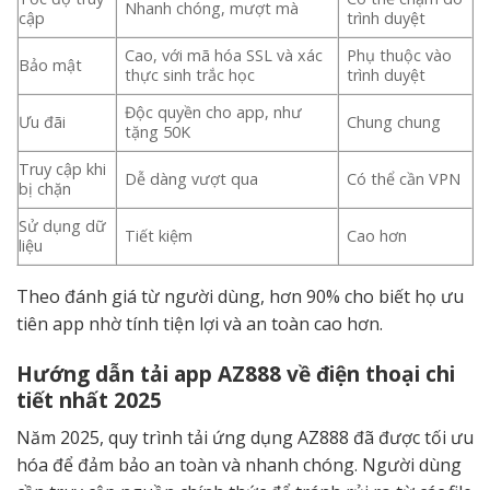
Nhanh chóng, mượt mà
cập
trình duyệt
Cao, với mã hóa SSL và xác
Phụ thuộc vào
Bảo mật
thực sinh trắc học
trình duyệt
Độc quyền cho app, như
Ưu đãi
Chung chung
tặng 50K
Truy cập khi
Dễ dàng vượt qua
Có thể cần VPN
bị chặn
Sử dụng dữ
Tiết kiệm
Cao hơn
liệu
Theo đánh giá từ người dùng, hơn 90% cho biết họ ưu
tiên app nhờ tính tiện lợi và an toàn cao hơn.
Hướng dẫn tải app AZ888 về điện thoại chi
tiết nhất 2025
Năm 2025, quy trình tải ứng dụng AZ888 đã được tối ưu
hóa để đảm bảo an toàn và nhanh chóng. Người dùng