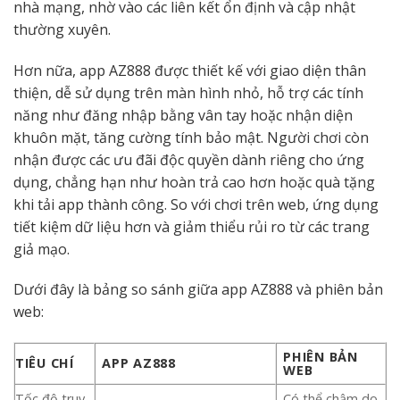
nhà mạng, nhờ vào các liên kết ổn định và cập nhật
thường xuyên.
Hơn nữa, app AZ888 được thiết kế với giao diện thân
thiện, dễ sử dụng trên màn hình nhỏ, hỗ trợ các tính
năng như đăng nhập bằng vân tay hoặc nhận diện
khuôn mặt, tăng cường tính bảo mật. Người chơi còn
nhận được các ưu đãi độc quyền dành riêng cho ứng
dụng, chẳng hạn như hoàn trả cao hơn hoặc quà tặng
khi tải app thành công. So với chơi trên web, ứng dụng
tiết kiệm dữ liệu hơn và giảm thiểu rủi ro từ các trang
giả mạo.
Dưới đây là bảng so sánh giữa app AZ888 và phiên bản
web:
PHIÊN BẢN
TIÊU CHÍ
APP AZ888
WEB
Tốc độ truy
Có thể chậm do