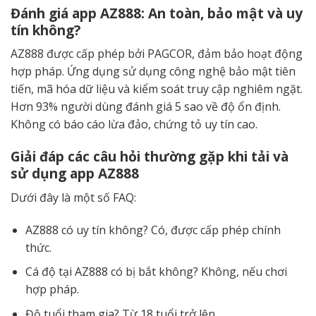
Đánh giá app AZ888: An toàn, bảo mật và uy
tín không?
AZ888 được cấp phép bởi PAGCOR, đảm bảo hoạt động
hợp pháp. Ứng dụng sử dụng công nghệ bảo mật tiên
tiến, mã hóa dữ liệu và kiểm soát truy cập nghiêm ngặt.
Hơn 93% người dùng đánh giá 5 sao về độ ổn định.
Không có báo cáo lừa đảo, chứng tỏ uy tín cao.
Giải đáp các câu hỏi thường gặp khi tải và
sử dụng app AZ888
Dưới đây là một số FAQ:
AZ888 có uy tín không? Có, được cấp phép chính
thức.
Cá độ tại AZ888 có bị bắt không? Không, nếu chơi
hợp pháp.
Độ tuổi tham gia? Từ 18 tuổi trở lên.