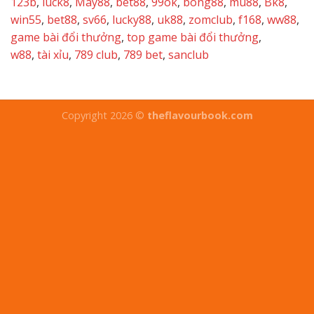
123b
,
luck8
,
May88
,
bet88
,
99ok
,
bong88
,
mu88
,
Bk8
,
win55
,
bet88
,
sv66
,
lucky88
,
uk88
,
zomclub
,
f168
,
ww88
,
game bài đổi thưởng
,
top game bài đổi thưởng
,
w88
,
tài xỉu
,
789 club
,
789 bet
,
sanclub
Copyright 2026 ©
theflavourbook.com