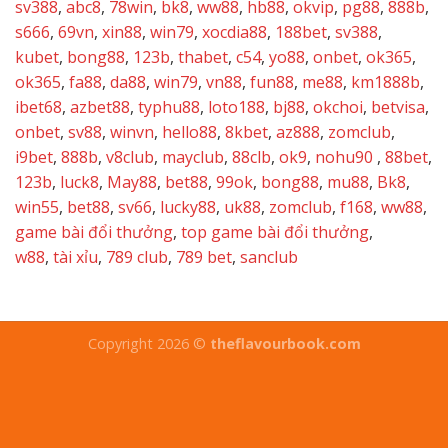
sv388
,
abc8
,
78win
,
bk8
,
ww88
,
hb88
,
okvip
,
pg88
,
888b
,
s666
,
69vn
,
xin88
,
win79
,
xocdia88
,
188bet
,
sv388
,
kubet
,
bong88
,
123b
,
thabet
,
c54
,
yo88
,
onbet
,
ok365
,
ok365
,
fa88
,
da88
,
win79
,
vn88
,
fun88
,
me88
,
km1888b
,
ibet68
,
azbet88
,
typhu88
,
loto188
,
bj88
,
okchoi
,
betvisa
,
onbet
,
sv88
,
winvn
,
hello88
,
8kbet
,
az888
,
zomclub
,
i9bet
,
888b
,
v8club
,
mayclub
,
88clb
,
ok9
,
nohu90
,
88bet
,
123b
,
luck8
,
May88
,
bet88
,
99ok
,
bong88
,
mu88
,
Bk8
,
win55
,
bet88
,
sv66
,
lucky88
,
uk88
,
zomclub
,
f168
,
ww88
,
game bài đổi thưởng
,
top game bài đổi thưởng
,
w88
,
tài xỉu
,
789 club
,
789 bet
,
sanclub
Copyright 2026 ©
theflavourbook.com