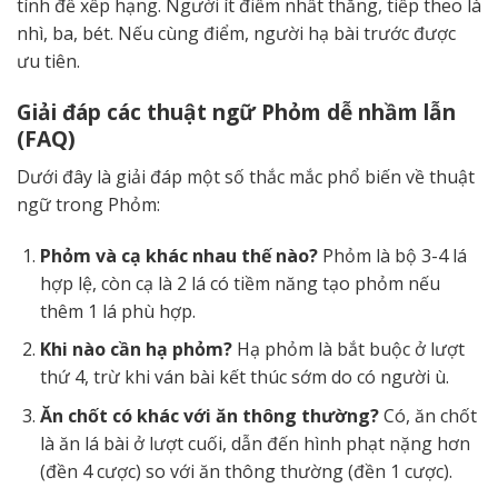
tính để xếp hạng. Người ít điểm nhất thắng, tiếp theo là
nhì, ba, bét. Nếu cùng điểm, người hạ bài trước được
ưu tiên.
Giải đáp các thuật ngữ Phỏm dễ nhầm lẫn
(FAQ)
Dưới đây là giải đáp một số thắc mắc phổ biến về thuật
ngữ trong Phỏm:
Phỏm và cạ khác nhau thế nào?
Phỏm là bộ 3-4 lá
hợp lệ, còn cạ là 2 lá có tiềm năng tạo phỏm nếu
thêm 1 lá phù hợp.
Khi nào cần hạ phỏm?
Hạ phỏm là bắt buộc ở lượt
thứ 4, trừ khi ván bài kết thúc sớm do có người ù.
Ăn chốt có khác với ăn thông thường?
Có, ăn chốt
là ăn lá bài ở lượt cuối, dẫn đến hình phạt nặng hơn
(đền 4 cược) so với ăn thông thường (đền 1 cược).