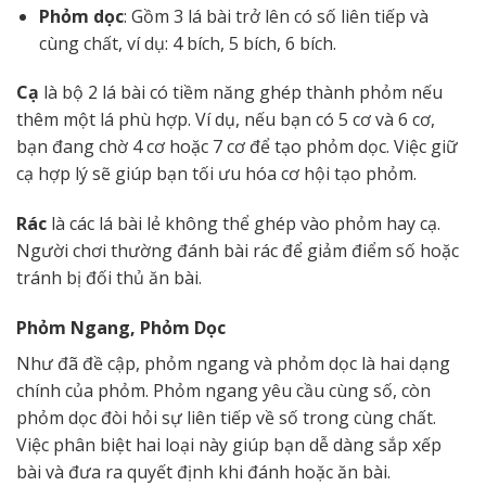
Phỏm dọc
: Gồm 3 lá bài trở lên có số liên tiếp và
cùng chất, ví dụ: 4 bích, 5 bích, 6 bích.
Cạ
là bộ 2 lá bài có tiềm năng ghép thành phỏm nếu
thêm một lá phù hợp. Ví dụ, nếu bạn có 5 cơ và 6 cơ,
bạn đang chờ 4 cơ hoặc 7 cơ để tạo phỏm dọc. Việc giữ
cạ hợp lý sẽ giúp bạn tối ưu hóa cơ hội tạo phỏm.
Rác
là các lá bài lẻ không thể ghép vào phỏm hay cạ.
Người chơi thường đánh bài rác để giảm điểm số hoặc
tránh bị đối thủ ăn bài.
Phỏm Ngang, Phỏm Dọc
Như đã đề cập, phỏm ngang và phỏm dọc là hai dạng
chính của phỏm. Phỏm ngang yêu cầu cùng số, còn
phỏm dọc đòi hỏi sự liên tiếp về số trong cùng chất.
Việc phân biệt hai loại này giúp bạn dễ dàng sắp xếp
bài và đưa ra quyết định khi đánh hoặc ăn bài.