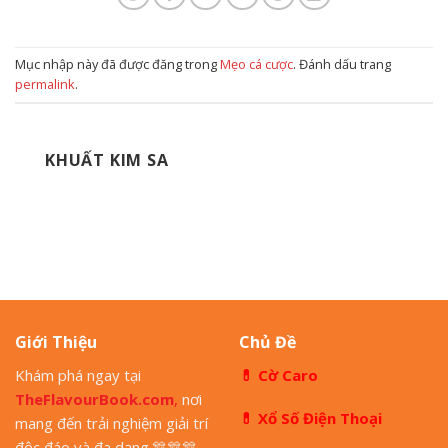
Mục nhập này đã được đăng trong
Mẹo cá cược
. Đánh dấu trang
permalink
.
KHUẤT KIM SA
Giới Thiệu
Chủ Đề
Khám phá ngay tại
💊
Cờ Caro
TheFlavourBook.com
,
nơi
💊
Xổ Số Điện Thoại
mang đến trải nghiệm giải trí
độc đáo và đa dạng.
🎊
🎊
🎊