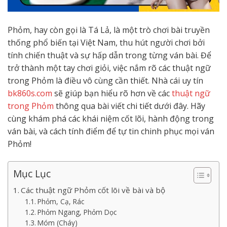
Phỏm, hay còn gọi là Tá Lả, là một trò chơi bài truyền
thống phổ biến tại Việt Nam, thu hút người chơi bởi
tính chiến thuật và sự hấp dẫn trong từng ván bài. Để
trở thành một tay chơi giỏi, việc nắm rõ các thuật ngữ
trong Phỏm là điều vô cùng cần thiết. Nhà cái uy tín
bk860s.com
sẽ giúp bạn hiểu rõ hơn về các
thuật ngữ
trong Phỏm
thông qua bài viết chi tiết dưới đây. Hãy
cùng khám phá các khái niệm cốt lõi, hành động trong
ván bài, và cách tính điểm để tự tin chinh phục mọi ván
Phỏm!
Mục Lục
Các thuật ngữ Phỏm cốt lõi về bài và bộ
Phỏm, Cạ, Rác
Phỏm Ngang, Phỏm Dọc
Móm (Cháy)