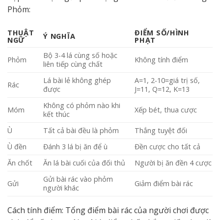
Phỏm:
THUẬT
ĐIỂM SỐ/HÌNH
Ý NGHĨA
NGỮ
PHẠT
Bộ 3-4 lá cùng số hoặc
Phỏm
Không tính điểm
liên tiếp cùng chất
Lá bài lẻ không ghép
A=1, 2-10=giá trị số,
Rác
được
J=11, Q=12, K=13
Không có phỏm nào khi
Móm
Xếp bét, thua cược
kết thúc
Ù
Tất cả bài đều là phỏm
Thắng tuyệt đối
Ù đền
Đánh 3 lá bị ăn để ù
Đền cược cho tất cả
Ăn chốt
Ăn lá bài cuối của đối thủ
Người bị ăn đền 4 cược
Gửi bài rác vào phỏm
Gửi
Giảm điểm bài rác
người khác
Cách tính điểm: Tổng điểm bài rác của người chơi được