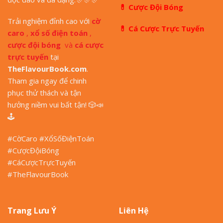
💊
Cược Đội Bóng
Trải nghiệm đỉnh cao với
cờ
💊
Cá Cược Trực Tuyến
caro
,
xổ số điện toán
,
cược đội bóng
và
cá cược
trực tuyến
tại
TheFlavourBook.com
.
Tham gia ngay để chinh
phục thử thách và tận
hưởng niềm vui bất tận!
🎲
📣
🕹
#CờCaro #XổSốĐiệnToán
#CượcĐộiBóng
#CáCượcTrựcTuyến
#TheFlavourBook
Trang Lưu Ý
Liên Hệ