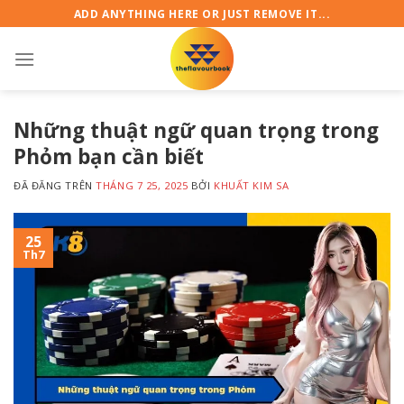
Chuyển
ADD ANYTHING HERE OR JUST REMOVE IT...
đến
nội
dung
Những thuật ngữ quan trọng trong
Phỏm bạn cần biết
ĐÃ ĐĂNG TRÊN
THÁNG 7 25, 2025
BỞI
KHUẤT KIM SA
25
Th7