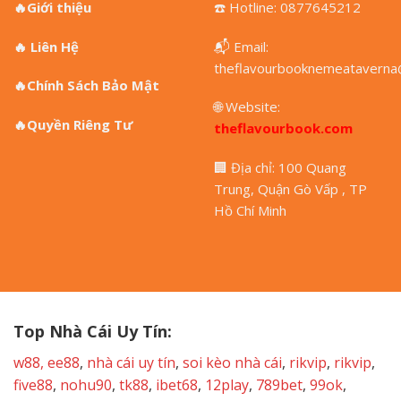
🔥
Giới thiệu
☎️ Hotline: 0877645212
🔥
Liên Hệ
📬 Email:
theflavourbooknemeataverna
🔥
Chính Sách Bảo Mật
🌐 Website:
🔥
Quyền Riêng Tư
theflavourbook.com
🏢 Địa chỉ: 100 Quang
Trung, Quận Gò Vấp , TP
Hồ Chí Minh
Top Nhà Cái Uy Tín:
w88
,
ee88
,
nhà cái uy tín
,
soi kèo nhà cái
,
rikvip
,
rikvip
,
five88
,
nohu90
,
tk88
,
ibet68
,
12play
,
789bet
,
99ok
,