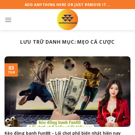
Chuyển
ADD ANYTHING HERE OR JUST REMOVE IT...
đến
nội
dung
LƯU TRỮ DANH MỤC:
MẸO CÁ CƯỢC
03
Th9
Kèo đồng banh Fun88 – Lối chơi phổ biến nhất hiện nay