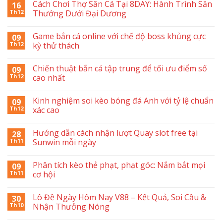
Cách Chơi Thợ Săn Cá Tại 8DAY: Hành Trình Săn
16
Th12
Thưởng Dưới Đại Dương
Game bắn cá online với chế độ boss khủng cực
09
Th12
kỳ thử thách
Chiến thuật bắn cá tập trung để tối ưu điểm số
09
Th12
cao nhất
Kinh nghiệm soi kèo bóng đá Anh với tỷ lệ chuẩn
09
Th12
xác cao
Hướng dẫn cách nhận lượt Quay slot free tại
28
Th11
Sunwin mỗi ngày
Phân tích kèo thẻ phạt, phạt góc: Nắm bắt mọi
09
Th11
cơ hội
Lô Đề Ngày Hôm Nay V88 – Kết Quả, Soi Cầu &
30
Th10
Nhận Thưởng Nóng