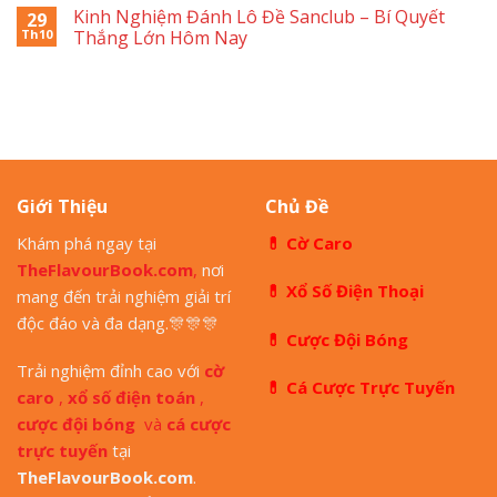
Kinh Nghiệm Đánh Lô Đề Sanclub – Bí Quyết
29
Th10
Thắng Lớn Hôm Nay
Giới Thiệu
Chủ Đề
Khám phá ngay tại
💊
Cờ Caro
TheFlavourBook.com
,
nơi
💊
Xổ Số Điện Thoại
mang đến trải nghiệm giải trí
độc đáo và đa dạng.
🎊
🎊
🎊
💊
Cược Đội Bóng
Trải nghiệm đỉnh cao với
cờ
💊
Cá Cược Trực Tuyến
caro
,
xổ số điện toán
,
cược đội bóng
và
cá cược
trực tuyến
tại
TheFlavourBook.com
.