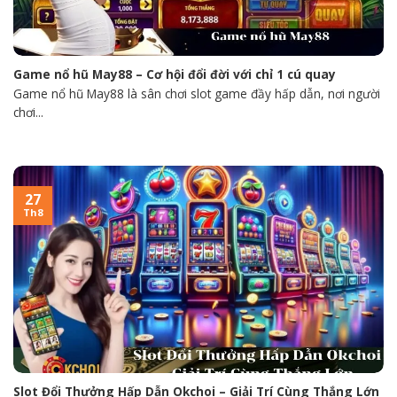
Game nổ hũ May88 – Cơ hội đổi đời với chỉ 1 cú quay
Game nổ hũ May88 là sân chơi slot game đầy hấp dẫn, nơi người
chơi...
27
Th8
Slot Đổi Thưởng Hấp Dẫn Okchoi – Giải Trí Cùng Thắng Lớn