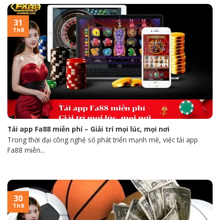
31
Th8
Tải app Fa88 miễn phí – Giải trí mọi lúc, mọi nơi
Trong thời đại công nghệ số phát triển mạnh mẽ, việc tải app
Fa88 miễn...
30
Th8