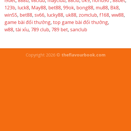
i9bet
,
888b
,
v8club
,
mayclub
,
88clb
,
ok9
,
nohu90
,
88bet
,
123b
,
luck8
,
May88
,
bet88
,
99ok
,
bong88
,
mu88
,
Bk8
,
win55
,
bet88
,
sv66
,
lucky88
,
uk88
,
zomclub
,
f168
,
ww88
,
game bài đổi thưởng
,
top game bài đổi thưởng
,
w88
,
tài xỉu
,
789 club
,
789 bet
,
sanclub
Copyright 2026 ©
theflavourbook.com