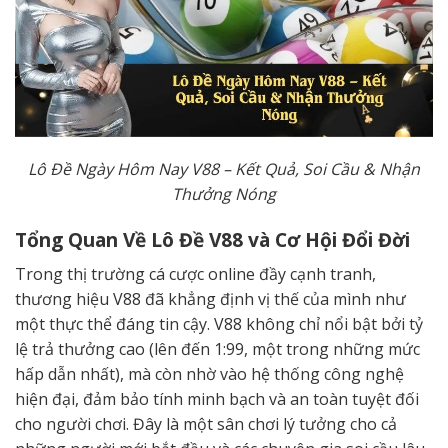
Lô Đề Ngày Hôm Nay V88 – Kết Quả, Soi Cầu & Nhận
Thưởng Nóng
Tổng Quan Về Lô Đề V88 và Cơ Hội Đổi Đời
Trong thị trường cá cược online đầy cạnh tranh,
thương hiệu V88 đã khẳng định vị thế của mình như
một thực thể đáng tin cậy. V88 không chỉ nổi bật bởi tỷ
lệ trả thưởng cao (lên đến 1:99, một trong những mức
hấp dẫn nhất), mà còn nhờ vào hệ thống công nghệ
hiện đại, đảm bảo tính minh bạch và an toàn tuyệt đối
cho người chơi. Đây là một sân chơi lý tưởng cho cả