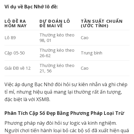
Ví dụ về Bạc Nhớ lô đề:
LÔ ĐỀ RA
DỰ ĐOÁN LÔ
TẦN SUẤT CHUẨN
HÔM NAY
ĐỀ MAI VỀ
(ƯỚC TÍNH)
Thường kéo theo
Lô 89
Cao
98, 01
Thường kéo theo
Cặp 05-50
Trung bình
26-62
Thường kéo theo
Giải ĐB về 12
Cao
21, 56
Việc áp dụng Bạc Nhớ đòi hỏi sự kiên nhẫn và ghi chép
tỉ mỉ, nhưng hiệu quả mang lại thường rất ấn tượng,
đặc biệt là với XSMB.
Phân Tích Cặp Số Đẹp Bằng Phương Pháp Loại Trừ
Phương pháp này đòi hỏi sự logic và kinh nghiệm.
Người chơi tiến hành loại bỏ các bộ số đã xuất hiện quá