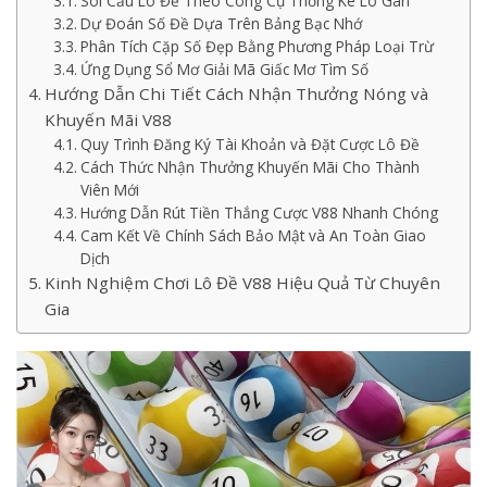
Soi Cầu Lô Đề Theo Công Cụ Thống Kê Lô Gan
Dự Đoán Số Đề Dựa Trên Bảng Bạc Nhớ
Phân Tích Cặp Số Đẹp Bằng Phương Pháp Loại Trừ
Ứng Dụng Sổ Mơ Giải Mã Giấc Mơ Tìm Số
Hướng Dẫn Chi Tiết Cách Nhận Thưởng Nóng và
Khuyến Mãi V88
Quy Trình Đăng Ký Tài Khoản và Đặt Cược Lô Đề
Cách Thức Nhận Thưởng Khuyến Mãi Cho Thành
Viên Mới
Hướng Dẫn Rút Tiền Thắng Cược V88 Nhanh Chóng
Cam Kết Về Chính Sách Bảo Mật và An Toàn Giao
Dịch
Kinh Nghiệm Chơi Lô Đề V88 Hiệu Quả Từ Chuyên
Gia