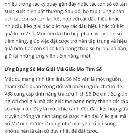
nhiều trong các kỳ quay gần đây hoặc các con số có tần
suất xuất hiện bất thường. Sau đó, họ tập trung phân
tích các con số còn lại, kết hợp với các dấu hiệu khác
như cầu kèo giải đặc biệt hay các dấu hiệu khác từ kết
quả lô tô 2 số. Mục tiêu là thu hẹp phạm vi các con số
tiềm năng, giúp việc đặt cược trở nên tập trung và hiệu
quả hơn. Các con số có khả năng thấp sẽ bị loại bỏ dần,
giữ lại những ứng viên tiềm năng nhất.
Ứng Dụng Sổ Mơ Giải Mã Giấc Mơ Tìm Số
Mặc dù mang tính tâm linh, Sổ Mơ vẫn là một nguồn
tham khảo quan trọng đối với nhiều người chơi lô đề.
V88 cung cấp tính năng tra cứu Tịch Số Đề chi tiết, giúp
người chơi giải mã các giấc mơ hàng ngày thành các cặp
số may mắn. Đây là một khía cạnh độc đáo kết hợp giữa
truyền thống và nền tảng cá cược hiện đại. Việc giải mã
Sổ Mơ nên được sử dụng như một yếu tố bổ sung,
không nên là căn cứ duy nhất để đặt cược.