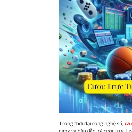
Trong thời đại công nghệ số,
cá 
dạng và hấp dẫn, cá cược trực tuy