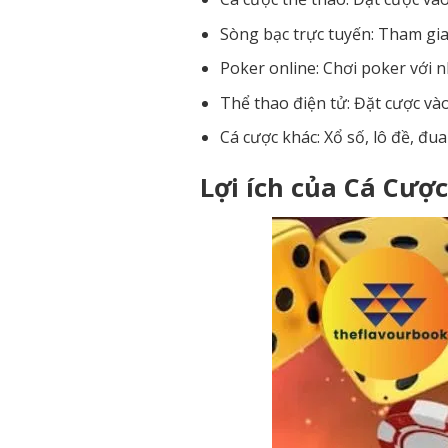
Sòng bạc trực tuyến: Tham gia 
Poker online: Chơi poker với 
Thể thao điện tử: Đặt cược và
Cá cược khác: Xổ số, lô đề, đ
Lợi ích của Cá Cượ