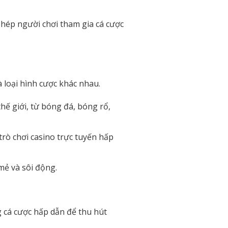
phép người chơi tham gia cá cược
à loại hình cược khác nhau.
hế giới, từ bóng đá, bóng rổ,
trò chơi casino trực tuyến hấp
mẻ và sôi động.
g cá cược hấp dẫn để thu hút