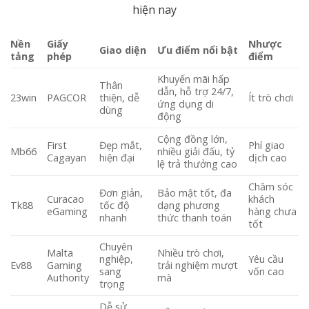
hiện nay
Nền
Giấy
Nhược
Giao diện
Ưu điểm nổi bật
tảng
phép
điểm
Khuyến mãi hấp
Thân
dẫn, hỗ trợ 24/7,
23win
PAGCOR
thiện, dễ
Ít trò chơi
ứng dụng di
dùng
động
Cộng đồng lớn,
First
Đẹp mắt,
Phí giao
Mb66
nhiều giải đấu, tỷ
Cagayan
hiện đại
dịch cao
lệ trả thưởng cao
Chăm sóc
Đơn giản,
Bảo mật tốt, đa
Curacao
khách
Tk88
tốc độ
dạng phương
eGaming
hàng chưa
nhanh
thức thanh toán
tốt
Chuyên
Malta
Nhiều trò chơi,
nghiệp,
Yêu cầu
Ev88
Gaming
trải nghiệm mượt
sang
vốn cao
Authority
mà
trọng
Dễ sử