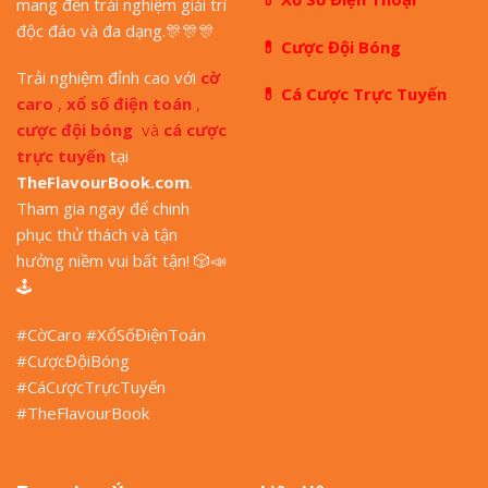
mang đến trải nghiệm giải trí
độc đáo và đa dạng.
🎊
🎊
🎊
💊
Cược Đội Bóng
Trải nghiệm đỉnh cao với
cờ
💊
Cá Cược Trực Tuyến
caro
,
xổ số điện toán
,
cược đội bóng
và
cá cược
trực tuyến
tại
TheFlavourBook.com
.
Tham gia ngay để chinh
phục thử thách và tận
hưởng niềm vui bất tận!
🎲
📣
🕹
#CờCaro #XổSốĐiệnToán
#CượcĐộiBóng
#CáCượcTrựcTuyến
#TheFlavourBook