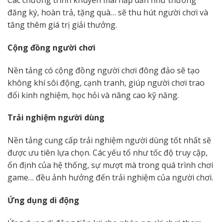
Các chương trình khuyến mãi hấp dẫn như thưởng
đăng ký, hoàn trả, tặng quà… sẽ thu hút người chơi và
tăng thêm giá trị giải thưởng.
Cộng đồng người chơi
Nền tảng có cộng đồng người chơi đông đảo sẽ tạo
không khí sôi động, cạnh tranh, giúp người chơi trao
đổi kinh nghiệm, học hỏi và nâng cao kỹ năng.
Trải nghiệm người dùng
Nền tảng cung cấp trải nghiệm người dùng tốt nhất sẽ
được ưu tiên lựa chọn. Các yếu tố như tốc độ truy cập,
ổn định của hệ thống, sự mượt mà trong quá trình chơi
game… đều ảnh hưởng đến trải nghiệm của người chơi.
Ứng dụng di động