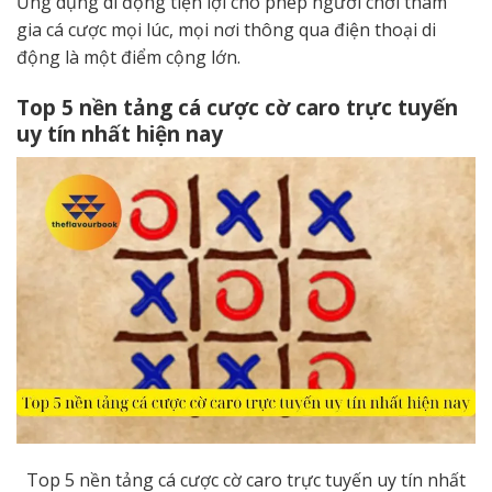
Ứng dụng di động tiện lợi cho phép người chơi tham
gia cá cược mọi lúc, mọi nơi thông qua điện thoại di
động là một điểm cộng lớn.
Top 5 nền tảng cá cược cờ caro trực tuyến
uy tín nhất hiện nay
Top 5 nền tảng cá cược cờ caro trực tuyến uy tín nhất