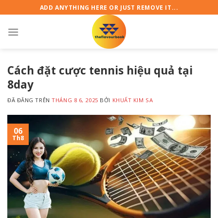
Chuyển
ADD ANYTHING HERE OR JUST REMOVE IT...
đến
nội
dung
Cách đặt cược tennis hiệu quả tại
8day
ĐÃ ĐĂNG TRÊN
THÁNG 8 6, 2025
BỞI
KHUẤT KIM SA
06
Th8