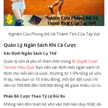
Nghiên Cứu Phong Độ Và Thành Tích Của Tay Vợt
Quản Lý Ngân Sách Khi Cá Cược
Xác Định Ngân Sách Cụ Thể
Quản lý vốn là yếu tố then chốt trong
Bí Quyết Cược
Tennis Hiệu Quả
. Bạn nên xác định một ngân sách cố
định cho mỗi lần cá cược, thường từ 1-5% tổng số vốn.
Ví dụ, nếu bạn có 10 triệu đồng, mỗi lần đặt cược chỉ
nên từ 100.000 đến 500.000 đồng để giảm thiểu rủi ro.
Phân Bổ Cược Theo Tỷ Lệ Rủi Ro
Không nên dồn toàn bộ vốn vào một kèo duy nhất, dù