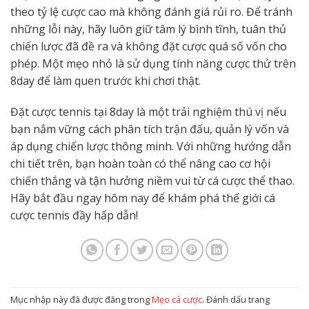
theo tỷ lệ cược cao mà không đánh giá rủi ro. Để tránh
những lỗi này, hãy luôn giữ tâm lý bình tĩnh, tuân thủ
chiến lược đã đề ra và không đặt cược quá số vốn cho
phép. Một mẹo nhỏ là sử dụng tính năng cược thử trên
8day để làm quen trước khi chơi thật.
Đặt cược tennis tại 8day là một trải nghiệm thú vị nếu
bạn nắm vững cách phân tích trận đấu, quản lý vốn và
áp dụng chiến lược thông minh. Với những hướng dẫn
chi tiết trên, bạn hoàn toàn có thể nâng cao cơ hội
chiến thắng và tận hưởng niềm vui từ cá cược thể thao.
Hãy bắt đầu ngay hôm nay để khám phá thế giới cá
cược tennis đầy hấp dẫn!
Mục nhập này đã được đăng trong
Mẹo cá cược
. Đánh dấu trang