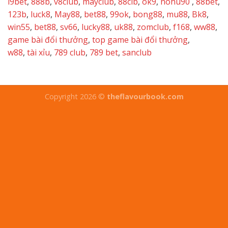
i9bet
,
888b
,
v8club
,
mayclub
,
88clb
,
ok9
,
nohu90
,
88bet
,
123b
,
luck8
,
May88
,
bet88
,
99ok
,
bong88
,
mu88
,
Bk8
,
win55
,
bet88
,
sv66
,
lucky88
,
uk88
,
zomclub
,
f168
,
ww88
,
game bài đổi thưởng
,
top game bài đổi thưởng
,
w88
,
tài xỉu
,
789 club
,
789 bet
,
sanclub
Copyright 2026 ©
theflavourbook.com