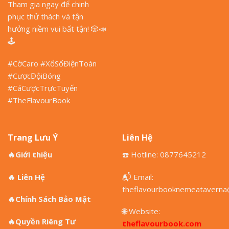
Tham gia ngay để chinh
phục thử thách và tận
hưởng niềm vui bất tận!
🎲
📣
🕹
#CờCaro #XổSốĐiệnToán
#CượcĐộiBóng
#CáCượcTrựcTuyến
#TheFlavourBook
Trang Lưu Ý
Liên Hệ
🔥
Giới thiệu
☎️ Hotline: 0877645212
🔥
Liên Hệ
📬 Email:
theflavourbooknemeataverna
🔥
Chính Sách Bảo Mật
🌐 Website:
🔥
Quyền Riêng Tư
theflavourbook.com